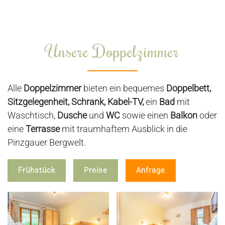
Unsere Doppelzimmer
Alle
Doppelzimmer
bieten ein bequemes
Doppelbett,
Sitzgelegenheit, Schrank, Kabel-TV,
ein
Bad
mit
Waschtisch,
Dusche
und
WC
sowie einen
Balkon
oder
eine
Terrasse
mit traumhaftem Ausblick in die
Pinzgauer Bergwelt.
Frühstück
Preise
Anfrage